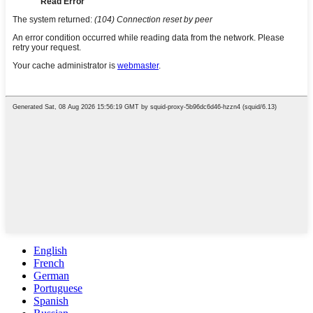
English
French
German
Portuguese
Spanish