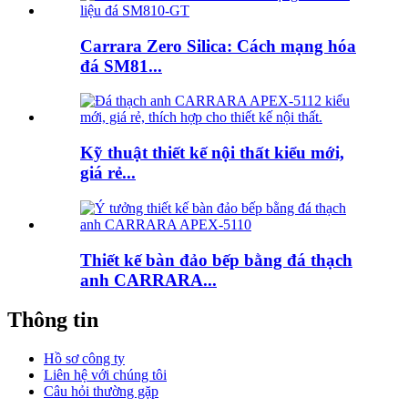
Carrara Zero Silica: Cách mạng hóa
đá SM81...
Kỹ thuật thiết kế nội thất kiểu mới,
giá rẻ...
Thiết kế bàn đảo bếp bằng đá thạch
anh CARRARA...
Thông tin
Hồ sơ công ty
Liên hệ với chúng tôi
Câu hỏi thường gặp