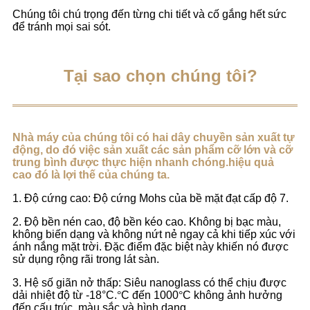
Chúng tôi chú trọng đến từng chi tiết và cố gắng hết sức
để tránh mọi sai sót.
Tại sao chọn chúng tôi?
Nhà máy của chúng tôi có hai dây chuyền sản xuất tự
động, do đó việc sản xuất các sản phẩm cỡ lớn và cỡ
trung bình được thực hiện nhanh chóng.
hiệu quả
cao
đó là lợi thế của chúng ta.
1. Độ cứng cao: Độ cứng Mohs của bề mặt đạt cấp độ 7.
2. Độ bền nén cao, độ bền kéo cao. Không bị bạc màu,
không biến dạng và không nứt nẻ ngay cả khi tiếp xúc với
ánh nắng mặt trời. Đặc điểm đặc biệt này khiến nó được
sử dụng rộng rãi trong lát sàn.
3. Hệ số giãn nở thấp: Siêu nanoglass có thể chịu được
dải nhiệt độ từ -18°C.
°
C đến 1000
°
C không ảnh hưởng
đến cấu trúc, màu sắc và hình dạng.