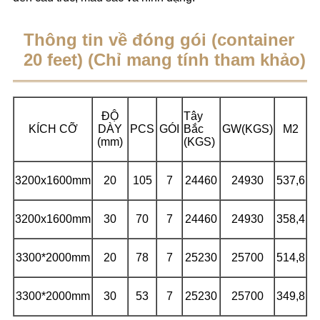
Thông tin về đóng gói (container
20 feet) (Chỉ mang tính tham khảo)
ĐỘ
Tây
KÍCH CỠ
DÀY
PCS
GÓI
Bắc
GW(KGS)
M2
(mm)
(KGS)
3200x1600mm
20
105
7
24460
24930
537,6
3200x1600mm
30
70
7
24460
24930
358,4
3300*2000mm
20
78
7
25230
25700
514,8
3300*2000mm
30
53
7
25230
25700
349,8